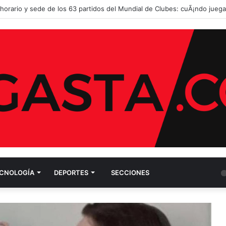
Mercosur: se aprobÃ³ el acuerdo comercial con la UniÃ³n Europea
CNOLOGÍ­A
DEPORTES
SECCIONES