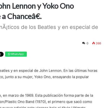
 John Lennon y Yoko Ono
a Chanceâ€.
nÃ¡ticos de los Beatles y en especial de
0
398
WhatsApp
Beatles y en especial de John Lennon. En las últimas horas
co, junto a su mujer, Yoko Ono, ensayando la popular
, en marzo de 1969. Esta publicación forma parte de la
non/Plastic Ono Band (1970), el primero que sacó como
a nueva edición este viernes bajo el título Ultimate