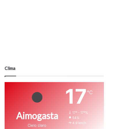
Clima
17
℃
Aimogasta
17º - 17º%
54%
4.9 km/h
Cielo claro