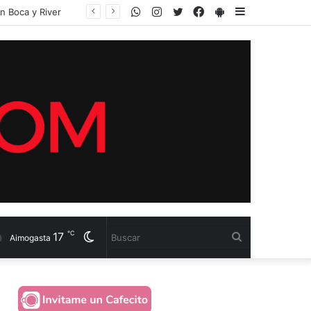
WhatsApp
Instagram
Twitter
Facebook
PlayStore
Sidebar
℃
17
Cambiar
Buscar
Aimogasta
modo