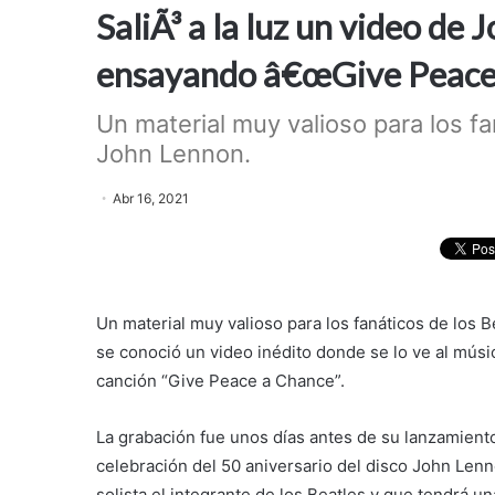
SaliÃ³ a la luz un video de
ensayando â€œGive Peace 
Un material muy valioso para los fa
John Lennon.
Abr 16, 2021
Un material muy valioso para los fanáticos de los 
se conoció un video inédito donde se lo ve al músi
canción “Give Peace a Chance”.
La grabación fue unos días antes de su lanzamiento
celebración del 50 aniversario del disco John Len
solista el integrante de los Beatles y que tendrá un