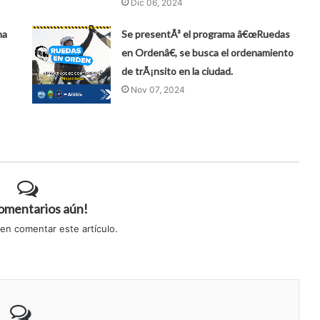
Dic 06, 2024
na
Se presentÃ³ el programa â€œRuedas
en Ordenâ€, se busca el ordenamiento
de trÃ¡nsito en la ciudad.
Nov 07, 2024
comentarios aún!
 en comentar este artículo.